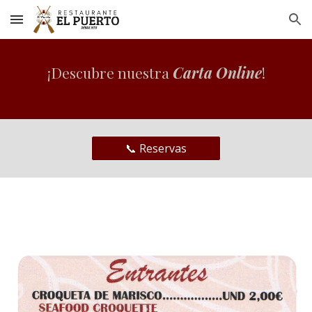
Skip to main content
Skip to navigation
¡Descubre nuestra
Carta
Online
!
📞 Reservas